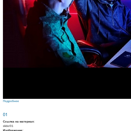
Подробнее
о 12
01
Ссылка на материал:
slide/01
Изображение: