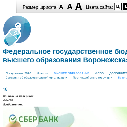
Перейти к
основному
Размер шрифта:
Цвета сайта:
содержанию
Перейти к
Skip to
основному
navigation
содержанию
Федеральное государственное бю
высшего образования Воронежская
Главное меню
Поступление 2026
Новости
ВЫСШЕЕ ОБРАЗОВАНИЕ
ФСПО
ДОПОЛНИТ
Сведения об образовательной организации
Противодействие коррупции
Безоп
18
Ссылка на материал:
slide/18
Изображение: