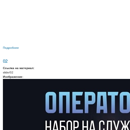
Подробнее
о 01
02
Ссылка на материал:
slide/02
Изображение: