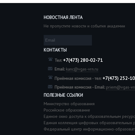
НОВОСТНАЯ ЛЕНТА
Не пропустите новости и события академии
КОНТАКТЫ
+7(473) 280-02-71
Тел:
Email:
kanc@vgas-vrn.ru
+7(473) 252-1
Приёмная комиссия - тел:
Приёмная комиссия - Email:
priem@vgas-vrn
ПОЛЕЗНЫЕ ССЫЛКИ
Министерство образования
Российское образование
Единое окно доступа к образовательным ресур
Единая коллекция цифровых образовательных 
Федеральный центр информационно-образоват