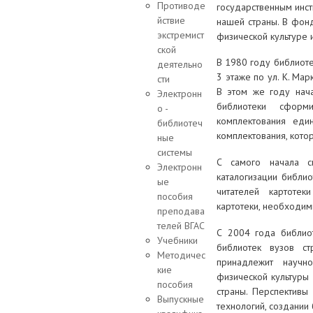
Противоде
государственным инст
йствие
нашей страны. В фонд
экстремист
физической культуре и
ской
В 1980 году библиоте
деятельно
3 этаже по ул. К. Мар
сти
В этом же году нач
Электронн
библиотеки сформ
о -
комплектования еди
библиотеч
комплектования, кото
ные
системы
С самого начала с
Электронн
каталогизации библи
ые
читателей картоте
пособия
картотеки, необходим
преподава
телей ВГАС
С 2004 года библио
Учебники
библиотек вузов ст
Методичес
принадлежит научно
кие
физической культуры
пособия
страны. Перспективы
Выпускные
технологий, создании