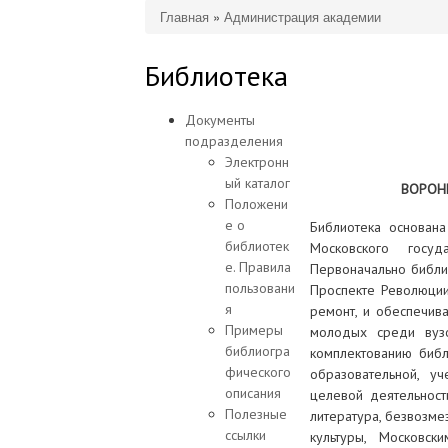
Главная
»
Администрация академии
Вы здесь
Библиотека
Документы
подразделения
Электронн
ый каталог
ВОРОН
Положени
е о
Библиотека основан
библиотек
Московского госуд
е. Правила
Первоначально библи
пользовани
Проспекте Революции 
я
ремонт, и обеспечива
Примеры
молодых среди вузо
библиогра
комплектованию библ
фического
образовательной, уч
описания
целевой деятельност
Полезные
литература, безвозм
ссылки
культуры, Московск