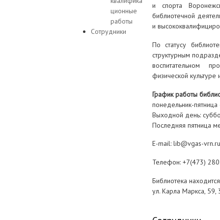
квалифика
и спорта Воронежс
ционные
библиотечной деятель
работы
и высококвалифициров
Сотрудники
По статусу библиот
структурным подразд
воспитательном пр
физической культуре и
График работы библио
понедельник-пятница 
Выходной день: суббо
Последняя пятница ме
E-mail: lib@vgas-vrn.r
Телефон: +7(473) 280
Библиотека находится
ул. Карла Маркса, 59, 