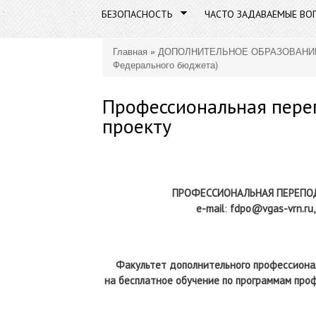
БЕЗОПАСНОСТЬ
ЧАСТО ЗАДАВАЕМЫЕ ВО
Главная
»
ДОПОЛНИТЕЛЬНОЕ ОБРАЗОВАНИ
Вы здесь
Федерального бюджета)
Профессиональная пере
проекту
ПРОФЕССИОНАЛЬНАЯ ПЕРЕПО
e
-
mail
:
fdpo
@
vgas-vrn.ru
Факультет дополнительного профессиона
на бесплатное обучение по программам про