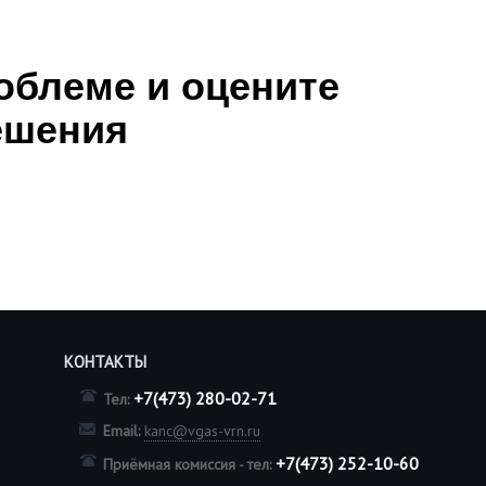
облеме и оцените
ешения
КОНТАКТЫ
+7(473) 280-02-71
Тел:
Email:
kanc@vgas-vrn.ru
+7(473) 252-10-60
Приёмная комиссия - тел: