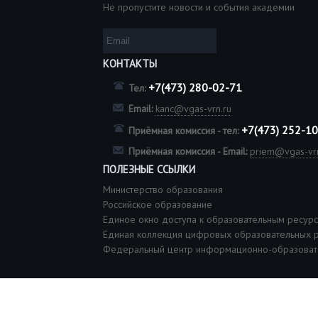
Не пропустите новости и события академии
КОНТАКТЫ
+7(473) 280-02-71
Тел:
Email:
kanc@vgas-vrn.ru
+7(473) 252-1
Приёмная комиссия - тел:
Приёмная комиссия - Email:
priem@vgas-vrn
ПОЛЕЗНЫЕ ССЫЛКИ
Министерство образования
Российское образование
Единое окно доступа к образовательным ресур
Единая коллекция цифровых образовательных 
Федеральный центр информационно-образоват