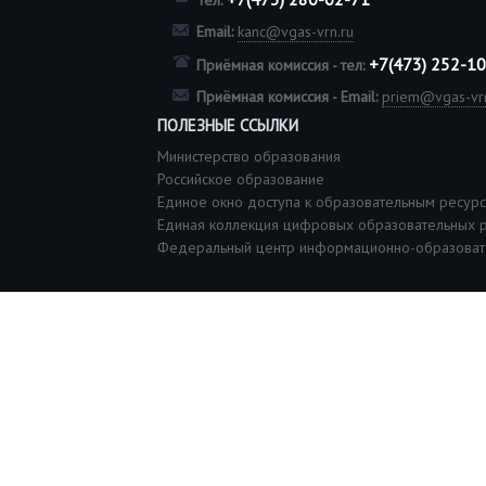
Тел:
Email:
kanc@vgas-vrn.ru
+7(473) 252-1
Приёмная комиссия - тел:
Приёмная комиссия - Email:
priem@vgas-vrn
ПОЛЕЗНЫЕ ССЫЛКИ
Министерство образования
Российское образование
Единое окно доступа к образовательным ресур
Единая коллекция цифровых образовательных 
Федеральный центр информационно-образоват