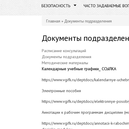
БЕЗОПАСНОСТЬ
ЧАСТО ЗАДАВАЕМЫЕ ВО
Главная
»
Документы подразделения
Вы здесь
Документы подразделе
Расписание консультаций
Документы подразделения
Методические материалы
Календарные учебные графики_ ССЫЛКА
https://www.vgifk.ru/deptdocs/kalendarnye-uchebn
Электронные пособия
https://www.vgifk.ru/deptdocs/elektronnye-posob
Аннотации к рабочим программам дисциплин (м
https://www.vgifk.ru/deptdocs/annotacii-k-raboc