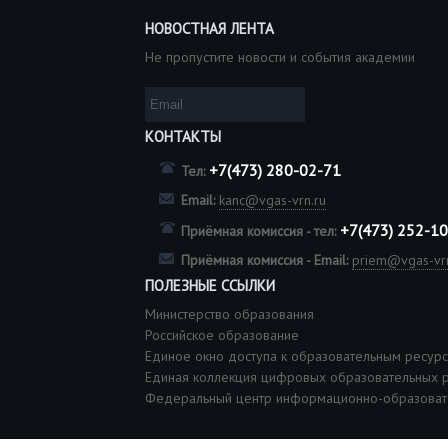
НОВОСТНАЯ ЛЕНТА
Не пропустите новости и события академии
КОНТАКТЫ
+7(473) 280-02-71
Тел:
Email:
kanc@vgas-vrn.ru
+7(473) 252-1
Приёмная комиссия - тел:
Приёмная комиссия - Email:
priem@vgas-vrn
ПОЛЕЗНЫЕ ССЫЛКИ
Министерство образования
Российское образование
Единое окно доступа к образовательным ресур
Единая коллекция цифровых образовательных 
Федеральный центр информационно-образоват