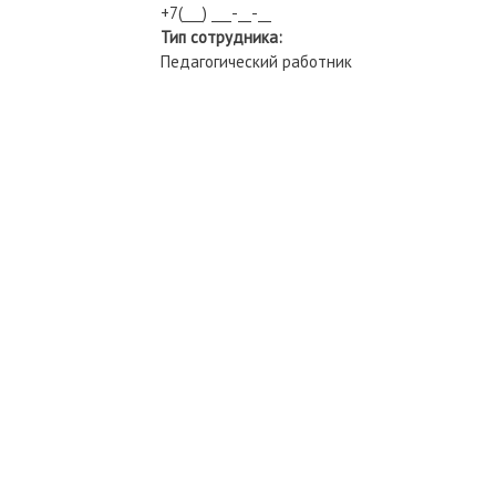
+7(___) ___-__-__
Тип сотрудника:
Педагогический работник