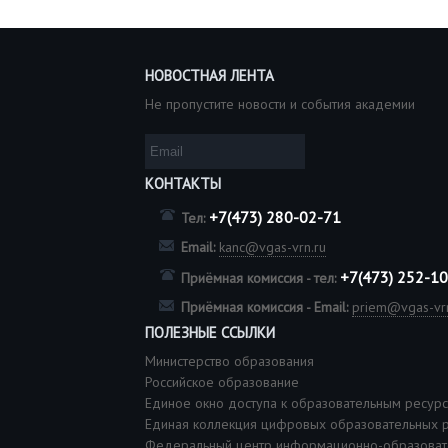
НОВОСТНАЯ ЛЕНТА
Не пропустите новости и события академии
КОНТАКТЫ
+7(473) 280-02-71
Тел:
Email:
kanc@vgas-vrn.ru
+7(473) 252-1
Приёмная комиссия - тел:
Приёмная комиссия - Email:
priem@vgas-vrn
ПОЛЕЗНЫЕ ССЫЛКИ
Министерство образования
Российское образование
Единое окно доступа к образовательным ресур
Единая коллекция цифровых образовательных 
Федеральный центр информационно-образоват