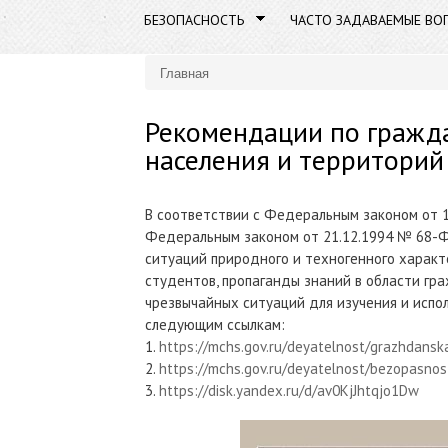
БЕЗОПАСНОСТЬ
ЧАСТО ЗАДАВАЕМЫЕ ВО
Главная
Вы здесь
Рекомендации по гражд
населения и территорий
В соответствии с Федеральным законом от 
Федеральным законом от 21.12.1994 № 68-Ф
ситуаций природного и техногенного характ
студентов, пропаганды знаний в области гр
чрезвычайных ситуаций для изучения и исп
следующим ссылкам:
1.
https://mchs.gov.ru/deyatelnost/grazhdanska
2.
https://mchs.gov.ru/deyatelnost/bezopasnos
3.
https://disk.yandex.ru/d/av0KjJhtqjo1Dw