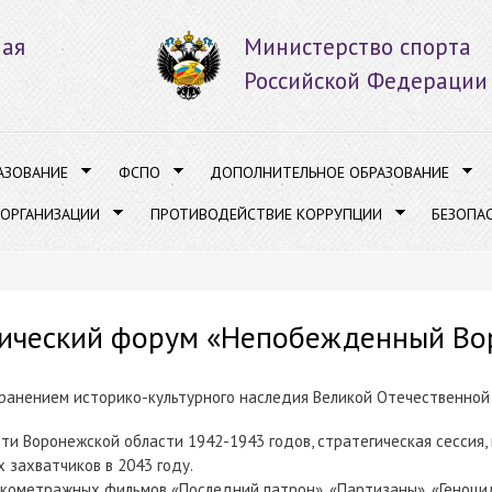
Перейти к
основному
ная
Министерство спорта
содержанию
Российской Федерации
АЗОВАНИЕ
ФСПО
ДОПОЛНИТЕЛЬНОЕ ОБРАЗОВАНИЕ
 ОРГАНИЗАЦИИ
ПРОТИВОДЕЙСТВИЕ КОРРУПЦИИ
БЕЗОПА
орический форум «Непобежденный В
хранением историко-культурного наследия Великой Отечественной 
яти Воронежской области 1942-1943 годов, стратегическая сесси
захватчиков в 2043 году.
ткометражных фильмов «Последний патрон», «Партизаны», «Геноци