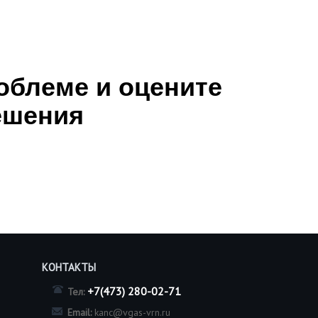
облеме и оцените
ешения
КОНТАКТЫ
+7(473) 280-02-71
Тел:
Email:
kanc@vgas-vrn.ru