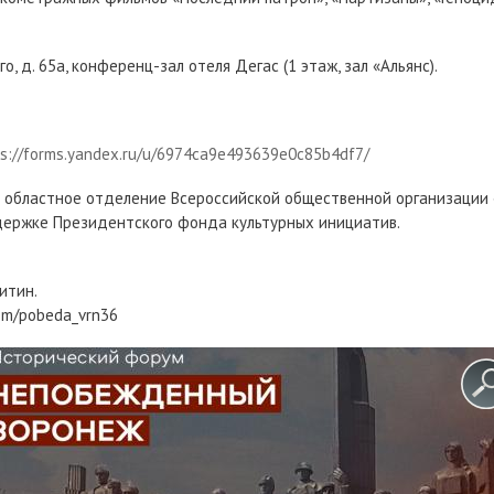
, д. 65а, конференц-зал отеля Дегас (1 этаж, зал «Альянс).
ps://forms.yandex.ru/u/6974ca9e493639e0c85b4df7/
 областное отделение Всероссийской общественной организации 
держке Президентского фонда культурных инициатив.
итин.
om/pobeda_vrn36